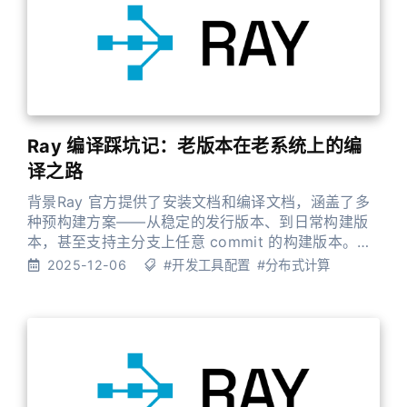
仍是新人，但也算正式以
Ray 编译踩坑记：老版本在老系统上的编
译之路
背景Ray 官方提供了安装文档和编译文档，涵盖了多
种预构建方案——从稳定的发行版本、到日常构建版
本，甚至支持主分支上任意 commit 的构建版本。在
多平台、多 Python 版本和多芯片架构的组合下，这
2025-12-06
#开发工具配置
#分布式计算
些预构建方案在大多数情况下都能满足需求。 但当涉
及到在生产环境中维护 HotFix 版本时，从源码编译
就成了必不可少的技能。特别是在一些企业环境中，
你可能面临的是在 CentOS 8 这样的老系统