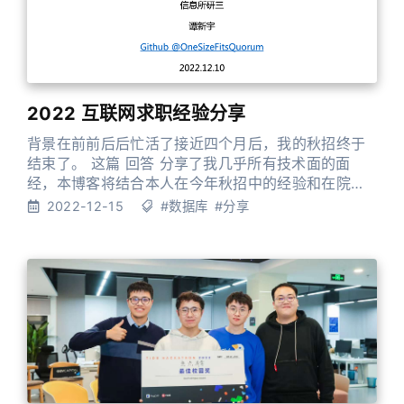
2022 互联网求职经验分享
背景在前前后后忙活了接近四个月后，我的秋招终于
结束了。 这篇 回答 分享了我几乎所有技术面的面
经，本博客将结合本人在今年秋招中的经验和在院系
就业分享会中的分享内容介绍一下实习和秋招各个环
2022-12-15
#数据库
#分享
节的注意事项，希望能够帮助到对分布式数据库内核
研发岗感兴趣的同学。 注：本文内容仅代表个人看
法。 内容