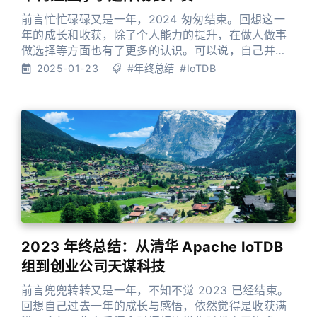
前言忙忙碌碌又是一年，2024 匆匆结束。回想这一
年的成长和收获，除了个人能力的提升，在做人做事
做选择等方面也有了更多的认识。可以说，自己并未
虚度时光，过得十分充实。 临近除夕，总算抽出时间
2025-01-23
#年终总结
#IoTDB
坚持自己之前的习惯来继续写年终总结。希望今年的
总结不仅能继续鞭策自己寻找并实践摩尔定律的成长
节奏，也能获得更多反馈来修正自己。 首先依然是自
我介绍环节，我叫谭新宇，清华本硕，师从软件学院
王建民/黄向东老师。目前
2023 年终总结：从清华 Apache IoTDB
组到创业公司天谋科技
前言兜兜转转又是一年，不知不觉 2023 已经结束。
回想自己过去一年的成长与感悟，依然觉得是收获满