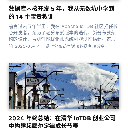
数据库内核开发 5 年，我从无数坑中学到
的 14 个宝贵教训
前言过去五年半里，我在 Apache IoTDB 社区担任核
心开发者，亲历了老分布式版本的迭代、新分布式架
构的设计、盲测性能优化和系统可观测性搭建。这些
年来，我在调试各种疑难杂症、修复线上事故以及优
2025-05-14
#分布式存储
#数据库
#分享
化系统架构的过程中，踩过无数坑，也积累了宝贵经
验。 这篇文章记录了我在实战中总结出的 14 个重要
教训，不是纸上谈兵，而是用血泪换来的经验。希望
能帮助正在或即将从事数据库内核开发的朋友们少走
弯路。 14
2024 年终总结：在清华 IoTDB 创业公司
中构建起摩尔定律成长节奏