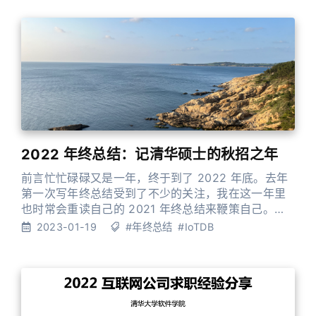
优和问题排查效率。 本博客将通过文字和图片的方式
展示我的分享内容。 我们在可观测性方面做的工作后
续也会有更多的博客输出出来，敬请期
2022 年终总结：记清华硕士的秋招之年
前言忙忙碌碌又是一年，终于到了 2022 年底。去年
第一次写年终总结受到了不少的关注，我在这一年里
也时常会重读自己的 2021 年终总结来鞭策自己。今
年由于家里的特殊原因需要在医院过年，时间比较仓
2023-01-19
#年终总结
#IoTDB
促，勉强抽出了一天的时间来简短写写年终总结。一
方面是给 2022 年的自己一个交代，另一方面也是给
2023 年的自己一个警醒。希望我的经历和感悟能给
大家一些启发。 首先依然是自我介绍环节，我叫谭新
宇，清