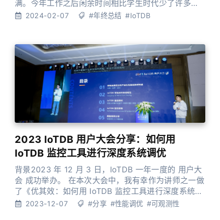
满。今年工作之后闲余时间相比学生时代少了许多，
到了除夕才有时间来写今年的年终总结。好在自己还
2024-02-07
#年终总结
#IoTDB
是下定决心将这个习惯坚持下去，希望这些年终总结
不仅能够在未来的时光里鞭策自己，也能够获得更多
大家的反馈来修正自己。 首先依然是自我介绍环节，
我叫谭新宇，清华本硕，师从软件学院王建民/黄向东
老师。目前在时序数据库
2023 IoTDB 用户大会分享：如何用
IoTDB 监控工具进行深度系统调优
背景2023 年 12 月 3 日，IoTDB 一年一度的 用户大
会 成功举办。 在本次大会中，我有幸作为讲师之一做
了《优其效：如何用 IoTDB 监控工具进行深度系统调
优》的分享，系统介绍了 IoTDB 这一年来在可观测性
2023-12-07
#分享
#性能调优
#可观测性
方面的进展，并展示了它如何显著提升我们的性能调